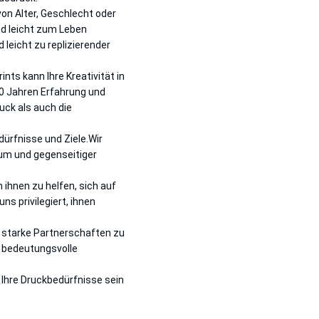
von Alter, Geschlecht oder
nd leicht zum Leben
leicht zu replizierender
ts kann Ihre Kreativität in
0 Jahren Erfahrung und
ck als auch die
ürfnisse und Ziele.Wir
um und gegenseitiger
ihnen zu helfen, sich auf
s privilegiert, ihnen
d starke Partnerschaften zu
d bedeutungsvolle
e Ihre Druckbedürfnisse sein