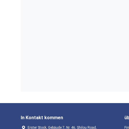
In Kontakt kommen
ü
Erster Stock, Gebäude 7, Nr. 46, Shilou Road,
Fir