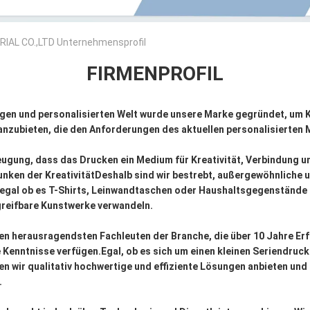
AL CO.,LTD Unternehmensprofil
FIRMENPROFIL
bigen und personalisierten Welt wurde unsere Marke gegründet, um
anzubieten, die den Anforderungen des aktuellen personalisierten
eugung, dass das Drucken ein Medium für Kreativität, Verbindung 
unken der KreativitätDeshalb sind wir bestrebt, außergewöhnliche u
 egal ob es T-Shirts, Leinwandtaschen oder Haushaltsgegenstände 
 greifbare Kunstwerke verwandeln.
en herausragendsten Fachleuten der Branche, die über 10 Jahre Er
Kenntnisse verfügen.Egal, ob es sich um einen kleinen Seriendruc
n wir qualitativ hochwertige und effiziente Lösungen anbieten und 
.