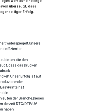
legen Wert auf eine enge
davon überzeugt, dass
genseitiger Erfolg.
heit widerspiegelt.Unsere
nd effizienter
zubieten, die den
zeugt, dass das Drucken
sdruck.
ckelt.Unser Erfolg ist auf
produzierender
EasyPrints hat
ndeln.
hleuten der Branche.Dieses
ten derzeit DTG/DTF/UV-
en haben.