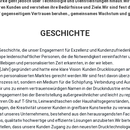
rke geht jedoch über Technologie und Dienstleistungen hinaus.Wir 
n Kunden und verstehen ihre Bedürfnisse und Ziele.Wir sind fest 
f gegenseitigem Vertrauen beruhen., gemeinsames Wachstum und ge
GESCHICHTE
 Geschichte, die unser Engagement für Exzellenz und Kundenzufrieden
pe leidenschaftlicher Personen, die die Notwendigkeit vereinfachter u
lebigen und personalisierten Zeit erkannten, in der wir leben..
[Jahr] gegründet und hatte eine klare Vision: Kunden Drucklösungen an
n personalisierten Marktes gerecht werden.Wir sind fest davon über
 Prozess ist, sondern ein Medium für die Schöpfung, Verbindung und Au
ir uns zu einem vertrauenswürdigen Namen in der Druckindustrie entwi
ngagement bei der Bereitstellung außergewöhnlicher und leicht zu re
ren.Ob auf T-Shirts, Leinwandtaschen oder Haushaltsgegenständen, 
gen, die Kreativität unserer Kunden in greifbare Kunstwerke zu verwa
at unseres Unternehmens, bestehend aus den herausragendsten Fac
, qualitativ hochwertige und effiziente Lösungen anzubieten.Wir bie
tellen, dass unsere Kunden Zugang zu den neuesten Drucktechnologi