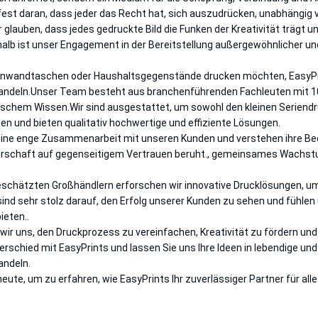
fest daran, dass jeder das Recht hat, sich auszudrücken, unabhängig 
glauben, dass jedes gedruckte Bild die Funken der Kreativität trägt u
alb ist unser Engagement in der Bereitstellung außergewöhnlicher und 
 Leinwandtaschen oder Haushaltsgegenstände drucken möchten, EasyPrin
andeln.Unser Team besteht aus branchenführenden Fachleuten mit 1
chem Wissen.Wir sind ausgestattet, um sowohl den kleinen Seriendru
en und bieten qualitativ hochwertige und effiziente Lösungen.
eine enge Zusammenarbeit mit unseren Kunden und verstehen ihre Bed
erschaft auf gegenseitigem Vertrauen beruht., gemeinsames Wachst
chätzten Großhändlern erforschen wir innovative Drucklösungen, um 
d sehr stolz darauf, den Erfolg unserer Kunden zu sehen und fühlen un
ieten..
 wir uns, den Druckprozess zu vereinfachen, Kreativität zu fördern un
erschied mit EasyPrints und lassen Sie uns Ihre Ideen in lebendige un
andeln.
eute, um zu erfahren, wie EasyPrints Ihr zuverlässiger Partner für all