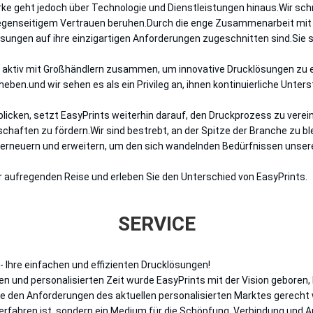
ke geht jedoch über Technologie und Dienstleistungen hinaus.Wir sc
gegenseitigem Vertrauen beruhen.Durch die enge Zusammenarbeit mit 
ösungen auf ihre einzigartigen Anforderungen zugeschnitten sind.Sie 
r aktiv mit Großhändlern zusammen, um innovative Drucklösungen zu e
eben.und wir sehen es als ein Privileg an, ihnen kontinuierliche Unte
blicken, setzt EasyPrints weiterhin darauf, den Druckprozess zu verein
chaften zu fördern.Wir sind bestrebt, an der Spitze der Branche zu ble
 erneuern und erweitern, um den sich wandelnden Bedürfnissen unser
er aufregenden Reise und erleben Sie den Unterschied von EasyPrints.
SERVICE
- Ihre einfachen und effizienten Drucklösungen!
gen und personalisierten Zeit wurde EasyPrints mit der Vision geboren
ie den Anforderungen des aktuellen personalisierten Marktes gerecht
Verfahren ist, sondern ein Medium für die Schöpfung, Verbindung und 