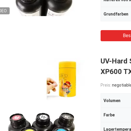
DEO
Grundfarben
Bes
UV-Hard 
XP600 TX
Preis:
negotiabl
Volumen
Farbe
Lagertempera