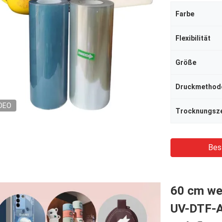
Farbe
Flexibilität
Größe
Druckmethod
DEO
Trocknungsze
Bes
60 cm we
UV-DTF-A