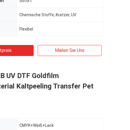
it
Sofort
Chemische Stoffe, Kratzer, UV
Flexibel
tpreis
Mailen Sie Uns
AB UV DTF Goldfilm
rial Kaltpeeling Transfer Pet
CMYK+Weiß+Lack