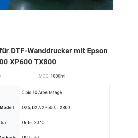
 für DTF-Wanddrucker mit Epson
600 XP600 TX800
e
MOQ:
1000ml
5 bis 10 Arbeitstage
Modell
DX5, DX7, XP600, TX800
tur
Unter 30 °C
 Methode
UV-Licht