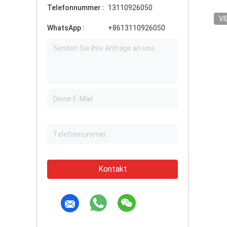
Telefonnummer :
13110926050
VI
WhatsApp :
+8613110926050
Kontakt