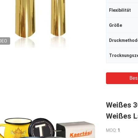
Flexibilität
Größe
Druckmethod
DEO
Trocknungsze
Bes
Weißes 3
Weißes La
MOQ:
1