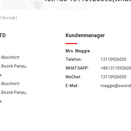
 Kontakt
TD
Kundenmanager
Mrs. Maggie
, Abschnitt
Telefon :
13110926050
, Bezirk Panyu,
WHATSAPP :
+86131109260
a.
WeChat :
13110926050
, Abschnitt
E-Mail :
maggie@swonde
, Bezirk Panyu,
a.