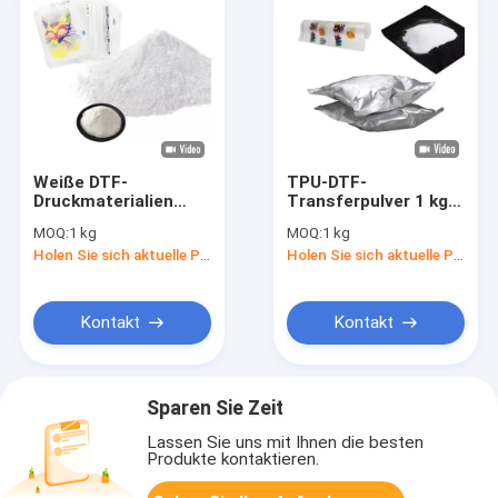
Weiße DTF-
TPU-DTF-
Druckmaterialien
Transferpulver 1 kg
Hitzebeständigkeit
Weißes, heiß
MOQ:
1 kg
MOQ:
1 kg
DTF-Hotmelt-
schmelzendes
Holen Sie sich aktuelle Preis
Holen Sie sich aktuelle Preis
Klebstoffpulver für
Klebstoffpulver für
Stoffe
Stoffe
Kontakt
Kontakt
Sparen Sie Zeit
Lassen Sie uns mit Ihnen die besten
Produkte kontaktieren.