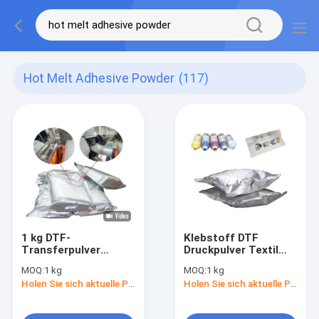
Hot Melt Adhesive Powder
(117)
1 kg DTF-
Klebstoff DTF
Transferpulver
Druckpulver Textil
Weißes, heiß
TPU Pulver
MOQ:
1 kg
MOQ:
1 kg
schmelzendes
Copolyester
Holen Sie sich aktuelle Preis
Holen Sie sich aktuelle Preis
Klebstoffpulver mit
Heißschmelzklebstoff
DTF-Transferfolie
Pulver