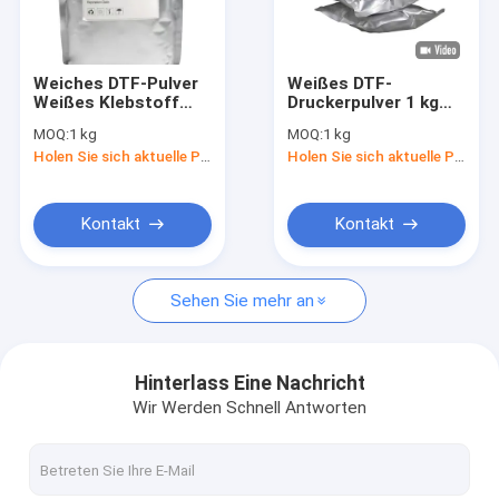
Über uns
Fabrik Tour
Weiches DTF-Pulver
Weißes DTF-
Weißes Klebstoff
Druckerpulver 1 kg
Qualitätskontrolle
Warmschmelztransferpulver
Warmschmelztransferpul
MOQ:
1 kg
MOQ:
1 kg
Wasserbeständigkeit
für L1800
Holen Sie sich aktuelle Preis
Holen Sie sich aktuelle Preis
Referenzen
Kontakt
Kontakt
UV-Druckmaterial
Sehen Sie mehr an
DTF-Druckmaterialien
Druckpulver für Offsetdruck
Hinterlass Eine Nachricht
Wir Werden Schnell Antworten
Offsetdruckfolie
Sublimationsdruckmaterial