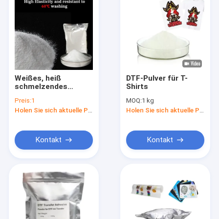
Weißes, heiß
DTF-Pulver für T-
schmelzendes
Shirts
Klebstoffpulver zum
Preis:
1
MOQ:
1 kg
Siebdruck für
Holen Sie sich aktuelle Preis
Holen Sie sich aktuelle Preis
schnelles Trocknen
und Hochdruck
Kontakt
Kontakt
Startseite
Produkte
Videos