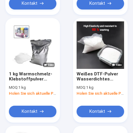
Kontakt
Kontakt
1 kg Warmschmelz-
Weißes DTF-Pulver
Klebstoffpulver
Wasserdichtes
Weißes TPU-
Heißschmelz-
MOQ:
1 kg
MOQ:
1 kg
Transferpulver für
Klebstoffpulver mit
Holen Sie sich aktuelle Preis
Holen Sie sich aktuelle Preis
den DTF-Druck
DTF-Transferfilm
Kontakt
Kontakt