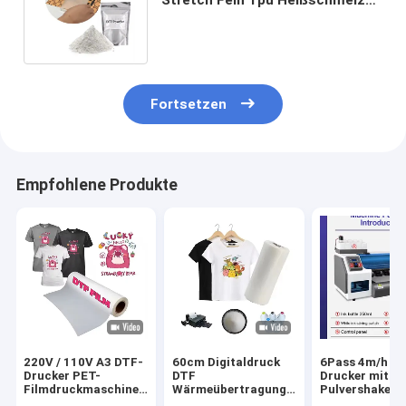
Klebstoffpulver Dtf
Druckerpulver
Fortsetzen
Empfohlene Produkte
220V / 110V A3 DTF-
60cm Digitaldruck
6Pass 4m/h D
Drucker PET-
DTF
Drucker mit
Filmdruckmaschine
Wärmeübertragung
Pulvershaker 
für T-Shirt-Transfer
PET Film DTF
Maintop 6.1