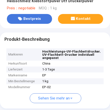
Heißschmelz Klebstoffpulver Dtf Druckerpulver
Preis：negotiable
MOQ：1 kg
Bestpreis
Kontakt
Produkt-Beschreibung
,
Hochleistungs-UV-Flachbettdrucker
Markieren
UV-Flachbett-Drucker individuell
angepasst
Herkunftsort
China
Lieferzeit
1-3 Tage
Markenname
EP
Min Bestellmenge
1 kg
Modellnummer
EP-02
Sehen Sie mehr an