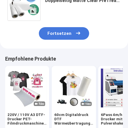
Doppelseitig Matte Clear PreTreat
PET Wärmeübertragungspapier
Kalte und heiße Peeling
Fortsetzen
Empfohlene Produkte
220V / 110V A3 DTF-
60cm Digitaldruck
6Pass 4m/h D
Drucker PET-
DTF
Drucker mit
Filmdruckmaschine
Wärmeübertragung
Pulvershaker 
für T-Shirt-Transfer
PET Film DTF
Maintop 6.1