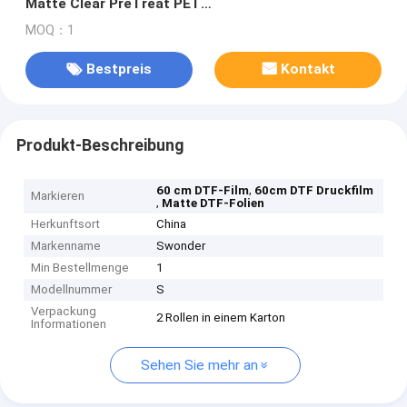
Matte Clear PreTreat PET
Wärmeübertragungspapier Kalte und heiße Peeling
MOQ：1
Bestpreis
Kontakt
Produkt-Beschreibung
,
60 cm DTF-Film
60cm DTF Druckfilm
Markieren
,
Matte DTF-Folien
Herkunftsort
China
Markenname
Swonder
Min Bestellmenge
1
Modellnummer
S
Verpackung
2 Rollen in einem Karton
Informationen
Sehen Sie mehr an