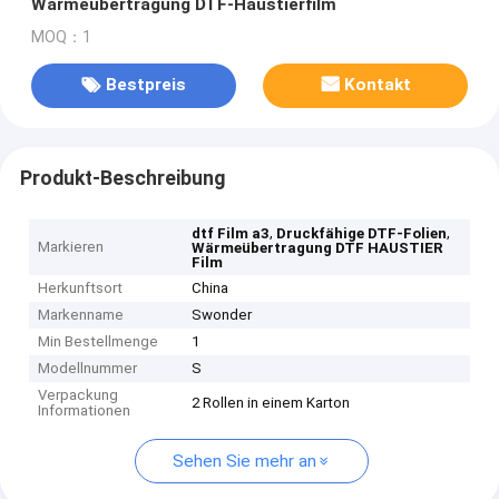
Wärmeübertragung DTF-Haustierfilm
MOQ：1
Bestpreis
Kontakt
Produkt-Beschreibung
,
,
dtf Film a3
Druckfähige DTF-Folien
Markieren
Wärmeübertragung DTF HAUSTIER
Film
Herkunftsort
China
Markenname
Swonder
Min Bestellmenge
1
Modellnummer
S
Verpackung
2 Rollen in einem Karton
Informationen
Sehen Sie mehr an