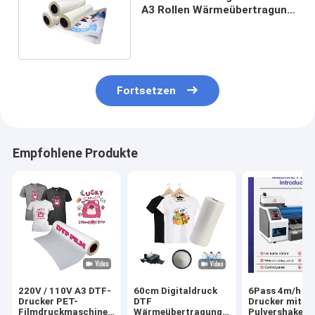
A3 Rollen Wärmeübertragung
DTF-Haustierfilm
Fortsetzen
Empfohlene Produkte
220V / 110V A3 DTF-
60cm Digitaldruck
6Pass 4m/h D
Drucker PET-
DTF
Drucker mit
Filmdruckmaschine
Wärmeübertragung
Pulvershaker 