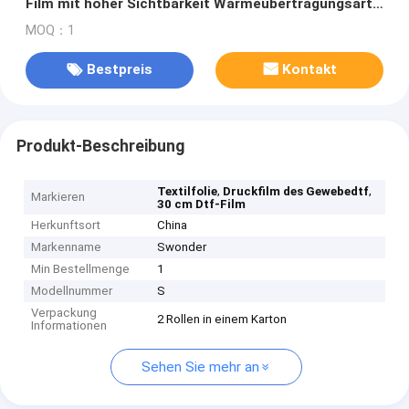
Film mit hoher Sichtbarkeit Wärmeübertragungsart
für Textilanwendungen
MOQ：1
Bestpreis
Kontakt
Produkt-Beschreibung
,
,
Textilfolie
Druckfilm des Gewebedtf
Markieren
30 cm Dtf-Film
Herkunftsort
China
Markenname
Swonder
Min Bestellmenge
1
Modellnummer
S
Verpackung
2 Rollen in einem Karton
Informationen
Sehen Sie mehr an