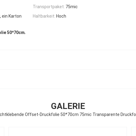
Transportpaket:
75mic
, ein Karton
Haltbarkeit:
Hoch
,
olie 50*70cm
GALERIE
ichtklebende Offset-Druckfolie 50*70cm 75mic Transparente Druckfol