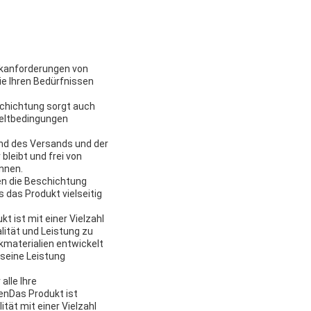
ckanforderungen von
ie Ihren Bedürfnissen
schichtung sorgt auch
weltbedingungen
end des Versands und der
leibt und frei von
önnen.
en die Beschichtung
 das Produkt vielseitig
 ist mit einer Vielzahl
lität und Leistung zu
kmaterialien entwickelt
 seine Leistung
lle Ihre
tenDas Produkt ist
tät mit einer Vielzahl