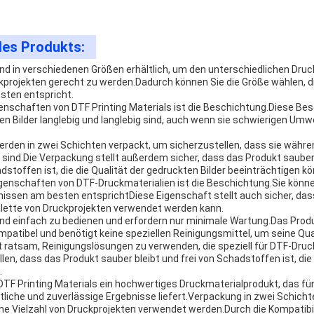
des Produkts:
nd in verschiedenen Größen erhältlich, um den unterschiedlichen Dru
kprojekten gerecht zu werden.Dadurch können Sie die Größe wählen, d
sten entspricht.
genschaften von DTF Printing Materials ist die Beschichtung.Diese Be
ten Bilder langlebig und langlebig sind, auch wenn sie schwierigen Um
rden in zwei Schichten verpackt, um sicherzustellen, dass sie währ
sind.Die Verpackung stellt außerdem sicher, dass das Produkt sauber b
toffen ist, die die Qualität der gedruckten Bilder beeinträchtigen k
Eigenschaften von DTF-Druckmaterialien ist die Beschichtung.Sie könn
nissen am besten entsprichtDiese Eigenschaft stellt auch sicher, dass
 Palette von Druckprojekten verwendet werden kann.
nd einfach zu bedienen und erfordern nur minimale Wartung.Das Produkt
atibel und benötigt keine speziellen Reinigungsmittel, um seine Qua
st ratsam, Reinigungslösungen zu verwenden, die speziell für DTF-Druc
en, dass das Produkt sauber bleibt und frei von Schadstoffen ist, die
.
 Printing Materials ein hochwertiges Druckmaterialprodukt, das für a
tliche und zuverlässige Ergebnisse liefert.Verpackung in zwei Schich
eine Vielzahl von Druckprojekten verwendet werden.Durch die Kompatibili