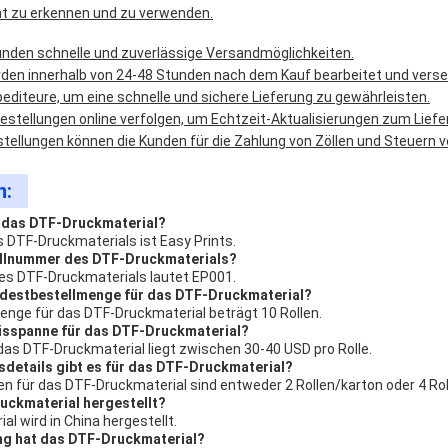
cht zu erkennen und zu verwenden.
unden schnelle und zuverlässige Versandmöglichkeiten.
rden innerhalb von 24-48 Stunden nach dem Kauf bearbeitet und verse
editeure, um eine schnelle und sichere Lieferung zu gewährleisten.
estellungen online verfolgen, um Echtzeit-Aktualisierungen zum Liefe
stellungen können die Kunden für die Zahlung von Zöllen und Steuern v
n:
t das DTF-Druckmaterial?
DTF-Druckmaterials ist Easy Prints.
dellnummer des DTF-Druckmaterials?
es DTF-Druckmaterials lautet EP001.
indestbestellmenge für das DTF-Druckmaterial?
enge für das DTF-Druckmaterial beträgt 10 Rollen.
reisspanne für das DTF-Druckmaterial?
 das DTF-Druckmaterial liegt zwischen 30-40 USD pro Rolle.
details gibt es für das DTF-Druckmaterial?
n für das DTF-Druckmaterial sind entweder 2 Rollen/karton oder 4 Rol
uckmaterial hergestellt?
l wird in China hergestellt.
ung hat das DTF-Druckmaterial?