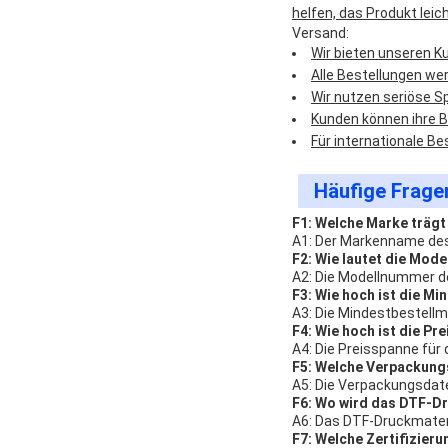
helfen, das Produkt lei
Versand:
Wir bieten unseren K
Alle Bestellungen we
Wir nutzen seriöse Sp
Kunden können ihre B
Für internationale Be
Häufige Frage
F1: Welche Marke träg
A1: Der Markenname des 
F2: Wie lautet die Mo
A2: Die Modellnummer d
F3: Wie hoch ist die M
A3: Die Mindestbestellm
F4: Wie hoch ist die P
A4: Die Preisspanne für
F5: Welche Verpackungs
A5: Die Verpackungsdate
F6: Wo wird das DTF-Dr
A6: Das DTF-Druckmateria
F7: Welche Zertifizier