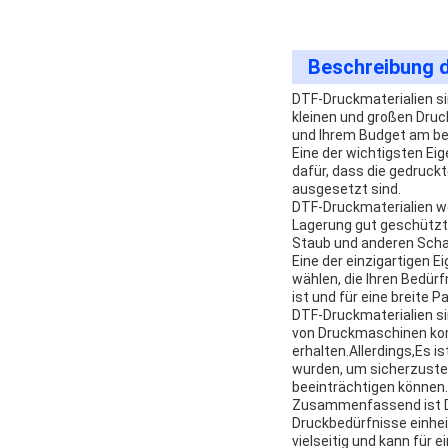
Beschreibung 
DTF-Druckmaterialien si
kleinen und großen Druc
und Ihrem Budget am be
Eine der wichtigsten Ei
dafür, dass die gedruck
ausgesetzt sind.
DTF-Druckmaterialien we
Lagerung gut geschützt 
Staub und anderen Schads
Eine der einzigartigen 
wählen, die Ihren Bedürf
ist und für eine breite
DTF-Druckmaterialien si
von Druckmaschinen komp
erhalten.Allerdings,Es i
wurden, um sicherzustell
beeinträchtigen können.
Zusammenfassend ist DTF
Druckbedürfnisse einhei
vielseitig und kann für 