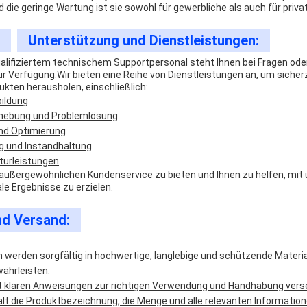
ie geringe Wartung ist sie sowohl für gewerbliche als auch für privat
Unterstützung und Dienstleistungen:
lifiziertem technischem Supportpersonal steht Ihnen bei Fragen od
r Verfügung.Wir bieten eine Reihe von Dienstleistungen an, um sicherz
kten herausholen, einschließlich:
bildung
hebung und Problemlösung
nd Optimierung
 und Instandhaltung
turleistungen
n außergewöhnlichen Kundenservice zu bieten und Ihnen zu helfen, mit
le Ergebnisse zu erzielen.
d Versand:
 werden sorgfältig in hochwertige, langlebige und schützende Materia
währleisten.
it klaren Anweisungen zur richtigen Verwendung und Handhabung vers
lt die Produktbezeichnung, die Menge und alle relevanten Informatio