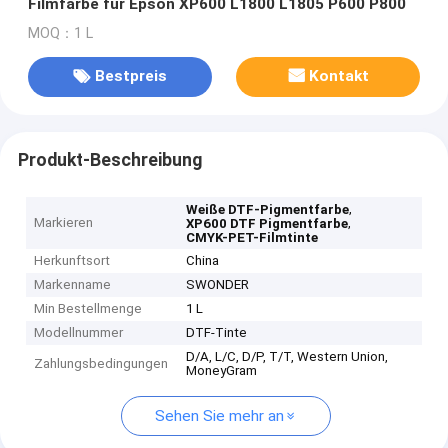
Filmfarbe für Epson XP600 L1800 L1805 P600 P800
MOQ：1 L
Bestpreis
Kontakt
Produkt-Beschreibung
,
Weiße DTF-Pigmentfarbe
Markieren
,
XP600 DTF Pigmentfarbe
CMYK-PET-Filmtinte
Herkunftsort
China
Markenname
SWONDER
Min Bestellmenge
1 L
Modellnummer
DTF-Tinte
D/A, L/C, D/P, T/T, Western Union,
Zahlungsbedingungen
MoneyGram
Sehen Sie mehr an