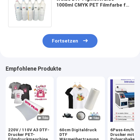
1000ml CMYK PET Filmfarbe für
Epson XP600 L1800 L1805 P600
P800
Fortsetzen
Empfohlene Produkte
220V / 110V A3 DTF-
60cm Digitaldruck
6Pass 4m/h D
Drucker PET-
DTF
Drucker mit
Filmdruckmaschine
Wärmeübertragung
Pulvershaker 