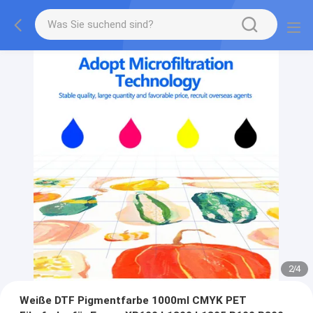
2
/
4
Weiße DTF Pigmentfarbe 1000ml CMYK PET