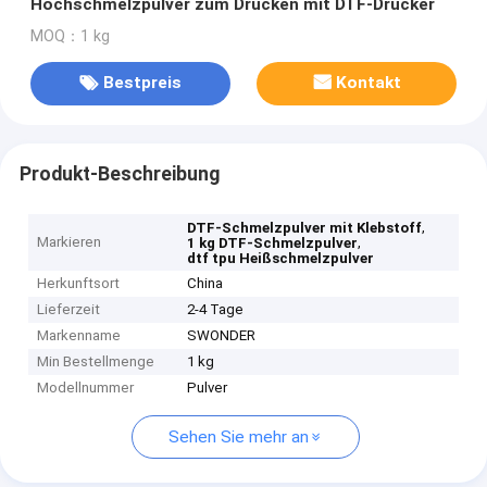
Hochschmelzpulver zum Drucken mit DTF-Drucker
MOQ：1 kg
Bestpreis
Kontakt
Produkt-Beschreibung
,
DTF-Schmelzpulver mit Klebstoff
Markieren
,
1 kg DTF-Schmelzpulver
dtf tpu Heißschmelzpulver
Herkunftsort
China
Lieferzeit
2-4 Tage
Markenname
SWONDER
Min Bestellmenge
1 kg
Modellnummer
Pulver
Sehen Sie mehr an