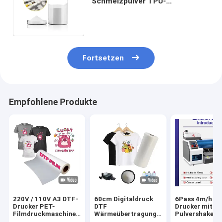
Schmelzpulver TPU-
Hochschmelzpulver zum
Drucken mit DTF-Drucker
Fortsetzen
Empfohlene Produkte
220V / 110V A3 DTF-
60cm Digitaldruck
6Pass 4m/h D
Drucker PET-
DTF
Drucker mit
Filmdruckmaschine
Wärmeübertragung
Pulvershaker 
für T-Shirt-Transfer
PET Film DTF
Maintop 6.1