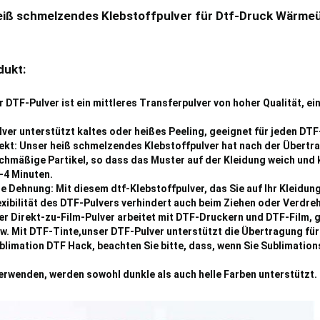
heiß schmelzendes Klebstoffpulver für Dtf-Druck Wärm
dukt:
DTF-Pulver ist ein mittleres Transferpulver von hoher Qualität, einh
er unterstützt kaltes oder heißes Peeling, geeignet für jeden DTF
t: Unser heiß schmelzendes Klebstoffpulver hat nach der Übertrag
chmäßige Partikel, so dass das Muster auf der Kleidung weich und
3-4 Minuten.
e Dehnung: Mit diesem dtf-Klebstoffpulver, das Sie auf Ihr Kleidu
xibilität des DTF-Pulvers verhindert auch beim Ziehen oder Verdr
 Direkt-zu-Film-Pulver arbeitet mit DTF-Druckern und DTF-Film, g
w. Mit DTF-Tinte,unser DTF-Pulver unterstützt die Übertragung für 
blimation DTF Hack, beachten Sie bitte, dass, wenn Sie Sublimatio
rwenden, werden sowohl dunkle als auch helle Farben unterstützt.