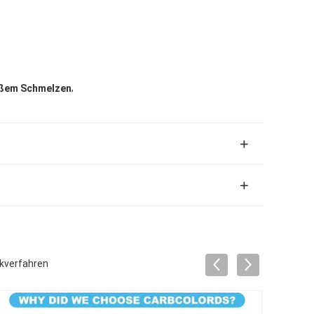
,
eißem Schmelzen
kverfahren