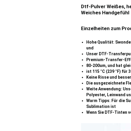
Dtf-Pulver Weißes, 
Weiches Handgefühl
Einzelheiten zum Pro
Hohe Qualität: Swonder 
und
Unser DTF-Transferpulv
Premium-Transfer-Effek
80-200um, und hat glei
ist 115 °C (239 °F) für 
Keine Risse und besser
Die ausgezeichnete Fle
Weite Anwendung: Unser
Polyester, Leinwand us
Warm Tipps: Für die Su
Sublimation ist
Wenn Sie DTF-Tinten ve