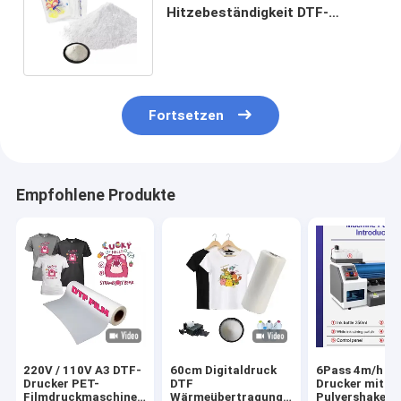
Hitzebeständigkeit DTF-
Hotmelt-Klebstoffpulver für
Stoffe
Fortsetzen
Empfohlene Produkte
220V / 110V A3 DTF-
60cm Digitaldruck
6Pass 4m/h D
Drucker PET-
DTF
Drucker mit
Filmdruckmaschine
Wärmeübertragung
Pulvershaker 