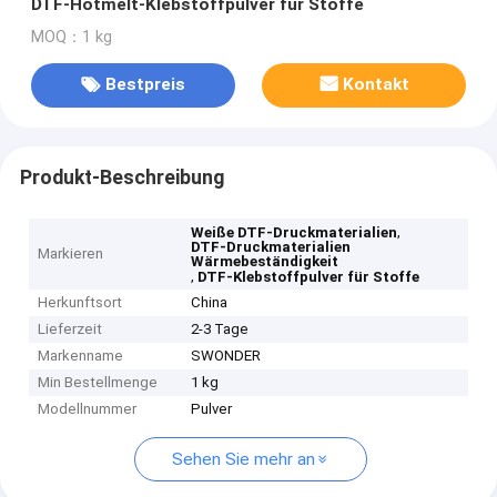
DTF-Hotmelt-Klebstoffpulver für Stoffe
MOQ：1 kg
Bestpreis
Kontakt
Produkt-Beschreibung
,
Weiße DTF-Druckmaterialien
DTF-Druckmaterialien
Markieren
Wärmebeständigkeit
,
DTF-Klebstoffpulver für Stoffe
Herkunftsort
China
Lieferzeit
2-3 Tage
Markenname
SWONDER
Min Bestellmenge
1 kg
Modellnummer
Pulver
Sehen Sie mehr an