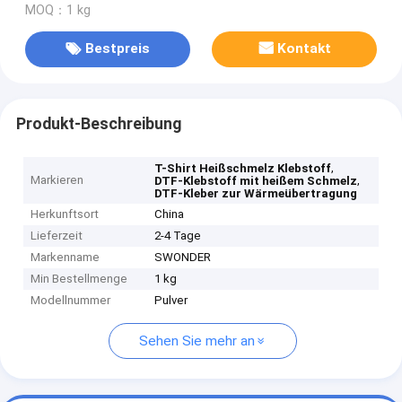
MOQ：1 kg
Bestpreis
Kontakt
Produkt-Beschreibung
,
T-Shirt Heißschmelz Klebstoff
Markieren
,
DTF-Klebstoff mit heißem Schmelz
DTF-Kleber zur Wärmeübertragung
Herkunftsort
China
Lieferzeit
2-4 Tage
Markenname
SWONDER
Min Bestellmenge
1 kg
Modellnummer
Pulver
Sehen Sie mehr an