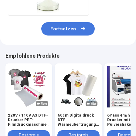
Fortsetzen
Empfohlene Produkte
220V / 110V A3 DTF-
60cm Digitaldruck
6Pass 4m/h D
Drucker PET-
DTF
Drucker mit
Filmdruckmaschine
Wärmeübertragung
Pulvershaker 
für T-Shirt-Transfer
PET Film DTF
Maintop 6.1
Drucker Film Männer
Software
Bestpreis
Bestpreis
Bestprei