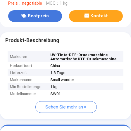
Preis：negotiable
MOQ：1 kg
Bestpreis
Kontakt
Produkt-Beschreibung
,
UV-Tinte-DTF-Druckmaschine
Markieren
Automatische DTF-Druckmaschine
Herkunftsort
China
Lieferzeit
1-3 Tage
Markenname
Small wonder
Min Bestellmenge
1 kg
Modellnummer
SW01
Sehen Sie mehr an