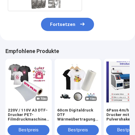
Fortsetzen
Empfohlene Produkte
220V / 110V A3 DTF-
60cm Digitaldruck
6Pass 4m/h D
Drucker PET-
DTF
Drucker mit
Filmdruckmaschine
Wärmeübertragung
Pulvershaker 
für T-Shirt-Transfer
PET Film DTF
Maintop 6.1
Drucker Film Männer
Software
Bestpreis
Bestpreis
Bestprei
Leinwand Schuhe T-