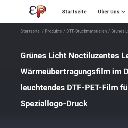
Startseite
Über Uns
Startseite
/
Produkte
/
DTF-Druckmaterialien
/
Grünes L
Grünes Licht Noctiluzentes L
Wärmeübertragungsfilm im D
leuchtendes DTF-PET-Film für
Speziallogo-Druck