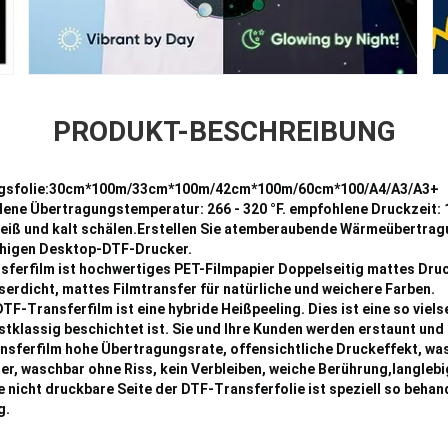
PRODUKT-BESCHREIBUNG
sfolie:
30cm*100m/33cm*100m/42cm*100m/60cm*100/A4/A3/A3+
lene Übertragungstemperatur: 266 - 320 °F. empfohlene Druckzeit: 
 heiß und kalt schälen.Erstellen Sie atemberaubende Wärmeübertr
fähigen Desktop-DTF-Drucker.
sferfilm ist hochwertiges PET-Filmpapier Doppelseitig mattes Druc
serdicht, mattes Filmtransfer für natürliche und weichere Farben.
TF-Transferfilm ist eine hybride Heißpeeling. Dies ist eine so viels
rstklassig beschichtet ist. Sie und Ihre Kunden werden erstaunt und 
sferfilm hohe Übertragungsrate, offensichtliche Druckeffekt, wa
ter, waschbar ohne Riss, kein Verbleiben, weiche Berührung,langleb
e nicht druckbare Seite der DTF-Transferfolie ist speziell so behand
g.