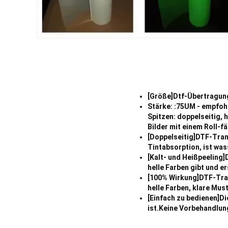
[Größe]Dtf-Übertragung
Stärke: :75UM - empfoh
Spitzen: doppelseitig,
Bilder mit einem Roll-
[Doppelseitig]DTF-Tran
Tintabsorption, ist was
[Kalt- und Heißpeeling]D
helle Farben gibt und e
[100% Wirkung]DTF-Tran
helle Farben, klare Mus
[Einfach zu bedienen]Di
ist.Keine Vorbehandlun