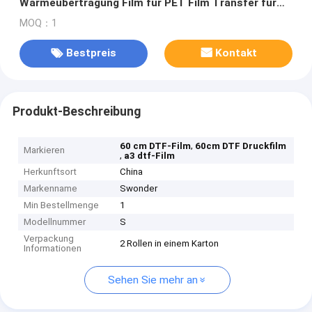
Wärmeübertragung Film für PET Film Transfer für
Kleidung Anwendung
MOQ：1
Bestpreis
Kontakt
Produkt-Beschreibung
,
60 cm DTF-Film
60cm DTF Druckfilm
Markieren
,
a3 dtf-Film
Herkunftsort
China
Markenname
Swonder
Min Bestellmenge
1
Modellnummer
S
Verpackung
2 Rollen in einem Karton
Informationen
Sehen Sie mehr an