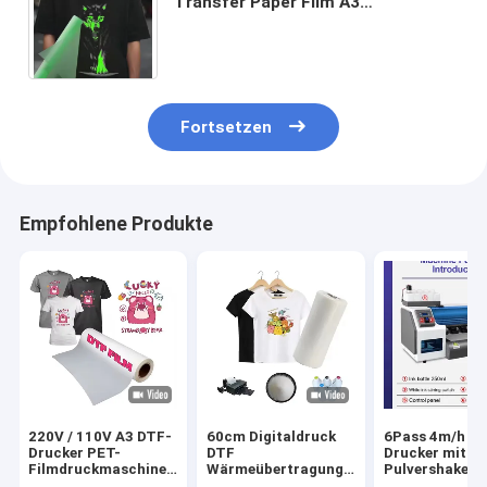
Transfer Paper Film A3
Wärmeübertragung Film für PET
Film Transfer für Kleidung
Anwendung
Fortsetzen
Empfohlene Produkte
220V / 110V A3 DTF-
60cm Digitaldruck
6Pass 4m/h D
Drucker PET-
DTF
Drucker mit
Filmdruckmaschine
Wärmeübertragung
Pulvershaker 
für T-Shirt-Transfer
PET Film DTF
Maintop 6.1