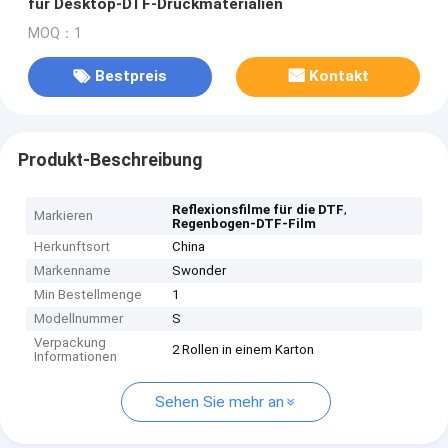
für Desktop-DTF-Druckmaterialien
MOQ：1
Bestpreis
Kontakt
Produkt-Beschreibung
,
Reflexionsfilme für die DTF
Markieren
Regenbogen-DTF-Film
Herkunftsort
China
Markenname
Swonder
Min Bestellmenge
1
Modellnummer
S
Verpackung
2 Rollen in einem Karton
Informationen
Sehen Sie mehr an