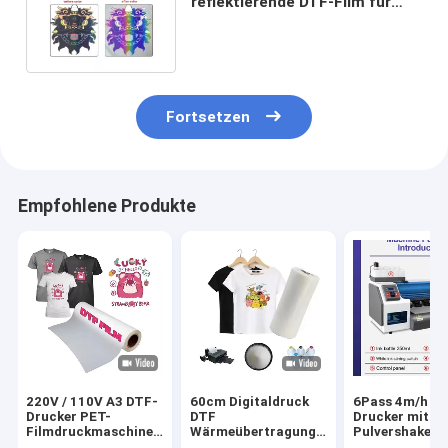
reflektierende DTF-Film für
Desktop-DTF-Druckmaterialien
Fortsetzen
Empfohlene Produkte
220V / 110V A3 DTF-
60cm Digitaldruck
6Pass 4m/h D
Drucker PET-
DTF
Drucker mit
Filmdruckmaschine
Wärmeübertragung
Pulvershaker 
für T-Shirt-Transfer
PET Film DTF
Maintop 6.1