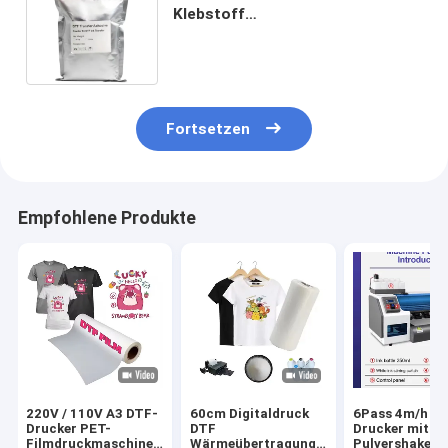
Klebstoff
Warmschmelztransferpulver
Wasserbeständigkeit
Fortsetzen
Empfohlene Produkte
220V / 110V A3 DTF-
60cm Digitaldruck
6Pass 4m/h D
Drucker PET-
DTF
Drucker mit
Filmdruckmaschine
Wärmeübertragung
Pulvershaker 