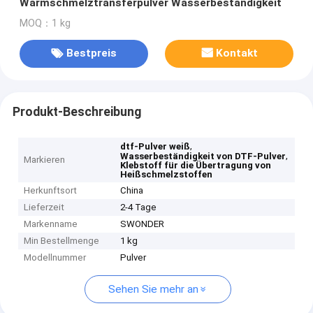
Warmschmelztransferpulver Wasserbeständigkeit
MOQ：1 kg
Bestpreis
Kontakt
Produkt-Beschreibung
,
dtf-Pulver weiß
,
Wasserbeständigkeit von DTF-Pulver
Markieren
Klebstoff für die Übertragung von
Heißschmelzstoffen
Herkunftsort
China
Lieferzeit
2-4 Tage
Markenname
SWONDER
Min Bestellmenge
1 kg
Modellnummer
Pulver
Sehen Sie mehr an