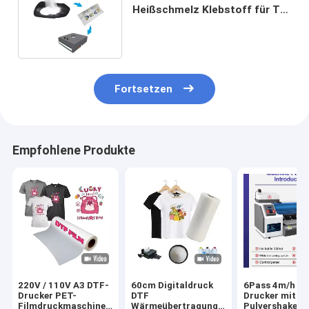
Heißschmelz Klebstoff für T-
Shirt Wärmeübertragung
Fortsetzen
Empfohlene Produkte
220V / 110V A3 DTF-
60cm Digitaldruck
6Pass 4m/h D
Drucker PET-
DTF
Drucker mit
Filmdruckmaschine
Wärmeübertragung
Pulvershaker 