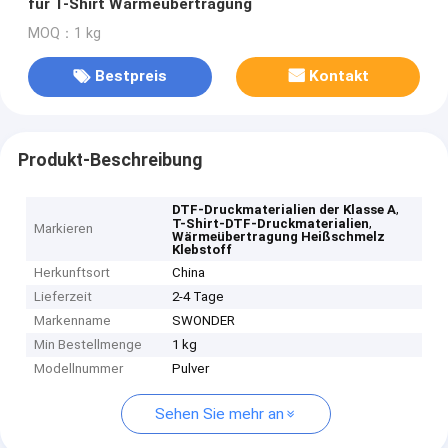
für T-Shirt Wärmeübertragung
MOQ：1 kg
Bestpreis
Kontakt
Produkt-Beschreibung
,
DTF-Druckmaterialien der Klasse A
,
T-Shirt-DTF-Druckmaterialien
Markieren
Wärmeübertragung Heißschmelz
Klebstoff
Herkunftsort
China
Lieferzeit
2-4 Tage
Markenname
SWONDER
Min Bestellmenge
1 kg
Modellnummer
Pulver
Sehen Sie mehr an