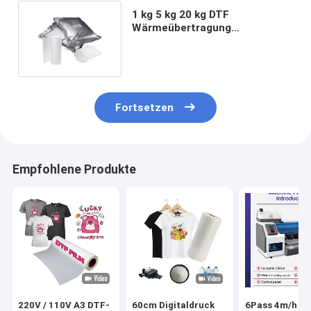
1 kg 5 kg 20 kg DTF
Wärmeübertragung
Druckpulver
Heißschmelzklebstoff Tpu
Pulver
Fortsetzen
Empfohlene Produkte
220V / 110V A3 DTF-
60cm Digitaldruck
6Pass 4m/h D