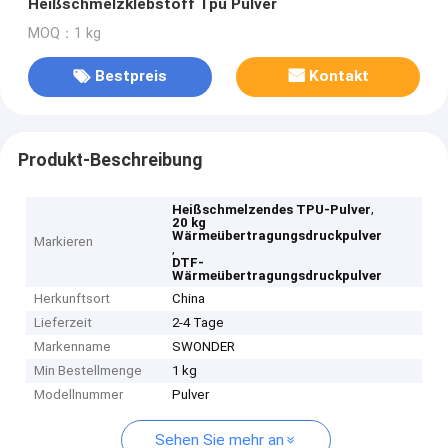
Heißschmelzklebstoff Tpu Pulver
MOQ：1 kg
Bestpreis
Kontakt
Produkt-Beschreibung
,
Heißschmelzendes TPU-Pulver
20 kg
Wärmeübertragungsdruckpulver
Markieren
,
DTF-
Wärmeübertragungsdruckpulver
Herkunftsort
China
Lieferzeit
2-4 Tage
Markenname
SWONDER
Min Bestellmenge
1 kg
Modellnummer
Pulver
Sehen Sie mehr an