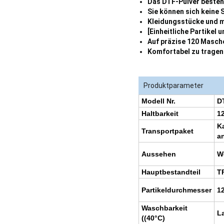
Das DTF-Pulver besteh
Sie können sich keine 
Kleidungsstücke und m
[Einheitliche Partikel 
Auf präzise 120 Masche
Komfortabel zu tragen
Produktparameter
Modell Nr.
D
Haltbarkeit
1
K
Transportpaket
a
Aussehen
W
Hauptbestandteil
T
Partikeldurchmesser
1
Waschbarkeit
L
((40°C)