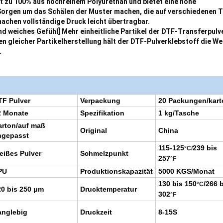
t zu 100% aus hochreinem Polyurethan und bietet eine hohe
Sorgen um das Schälen der Muster machen, die auf verschiedenen T
achen vollständige Druck leicht übertragbar.
und weiches Gefühl] Mehr einheitliche Partikel der DTF-Transferpulv
n gleicher Partikelherstellung hält der DTF-Pulverklebstoff die We
.
TF Pulver
Verpackung
20 Packungen/kart
2 Monate
Spezifikation
1 kg/Tasche
arton/auf maß
Original
China
ngepasst
115-125
239 bis
°C
/
eißes Pulver
Schmelzpunkt
257
°F
PU
Produktionskapazität
5000 KGS/Monat
130 bis 150
/266 
°C
20 bis 250 μm
Drucktemperatur
302
°F
anglebig
Druckzeit
8-15S