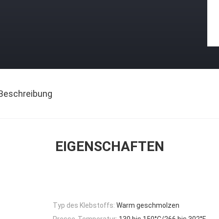
Beschreibung
EIGENSCHAFTEN
Typ des Klebstoffs:
Warm geschmolzen
Presse-Temperatur:
130 bis 150°C/266 bis 302°F