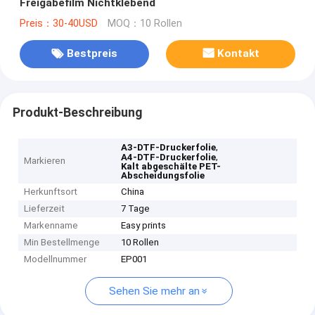
Freigabefilm Nichtklebend
Preis：30-40USD
MOQ：10 Rollen
Bestpreis
Kontakt
Produkt-Beschreibung
,
A3-DTF-Druckerfolie
,
A4-DTF-Druckerfolie
Markieren
Kalt abgeschälte PET-
Abscheidungsfolie
Herkunftsort
China
Lieferzeit
7 Tage
Markenname
Easy prints
Min Bestellmenge
10 Rollen
Modellnummer
EP001
Sehen Sie mehr an