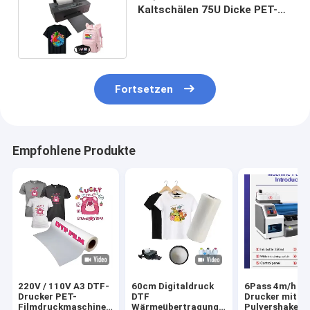
Kaltschälen 75U Dicke PET-
Freigabefilm Nichtklebend
Fortsetzen
Empfohlene Produkte
220V / 110V A3 DTF-
60cm Digitaldruck
6Pass 4m/h D
Drucker PET-
DTF
Drucker mit
Filmdruckmaschine
Wärmeübertragung
Pulvershaker 