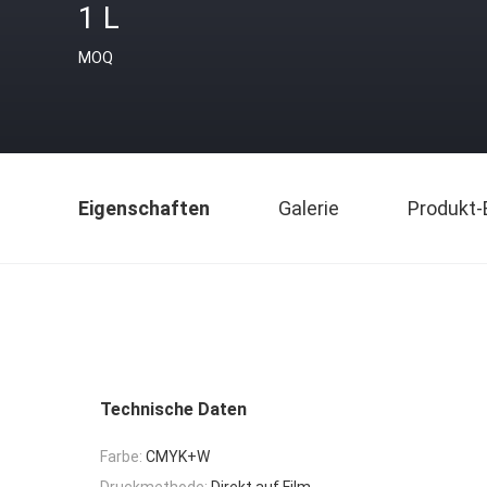
1 L
MOQ
Eigenschaften
Galerie
Produkt-
Technische Daten
Farbe:
CMYK+W
Druckmethode:
Direkt auf Film