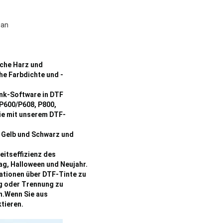
pan
che Harz und
he Farbdichte und -
ink-Software in DTF
 P600/P608, P800,
Sie mit unserem DTF-
 Gelb und Schwarz und
eitseffizienz des
ag, Halloween und Neujahr.
mationen über DTF-Tinte zu
ng oder Trennung zu
n.Wenn Sie aus
tieren.