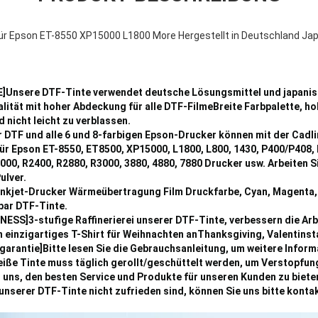
ür Epson ET-8550 XP15000 L1800 More Hergestellt in Deutschland Ja
nsere DTF-Tinte verwendet deutsche Lösungsmittel und japanis
ität mit hoher Abdeckung für alle DTF-FilmeBreite Farbpalette, ho
 nicht leicht zu verblassen.
 DTF und alle 6 und 8-farbigen Epson-Drucker können mit der Cadl
r Epson ET-8550, ET8500, XP15000, L1800, L800, 1430, P400/P408,
000, R2400, R2880, R3000, 3880, 4880, 7880 Drucker usw. Arbeiten 
ulver.
nkjet-Drucker Wärmeübertragung Film Druckfarbe, Cyan, Magenta,
bar DTF-Tinte.
SS]3-stufige Raffinerierei unserer DTF-Tinte, verbessern die Arb
 einzigartiges T-Shirt für Weihnachten anThanksgiving, Valentinst
garantie]Bitte lesen Sie die Gebrauchsanleitung, um weitere Infor
weiße Tinte muss täglich gerollt/geschüttelt werden, um Verstopfu
uns, den besten Service und Produkte für unseren Kunden zu biete
nserer DTF-Tinte nicht zufrieden sind, können Sie uns bitte kontak