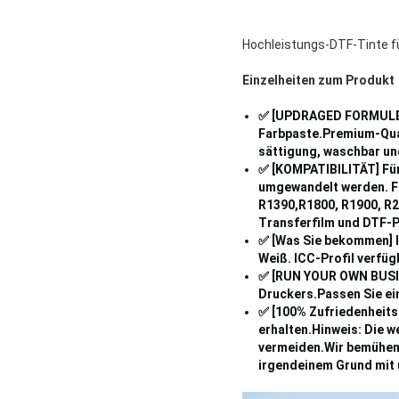
Hochleistungs-DTF-Tinte f
Einzelheiten zum Produkt
✅ [UPDRAGED FORMULE]U
Farbpaste.Premium-Qual
sättigung, waschbar und
✅ [KOMPATIBILITÄT] Für
umgewandelt werden. Fü
R1390,R1800, R1900, R2
Transferfilm und DTF-P
✅ [Was Sie bekommen] I
Weiß. ICC-Profil verfüg
✅ [RUN YOUR OWN BUSINE
Druckers.Passen Sie ein
✅ [100% Zufriedenheits
erhalten.Hinweis: Die 
vermeiden.Wir bemühen 
irgendeinem Grund mit u