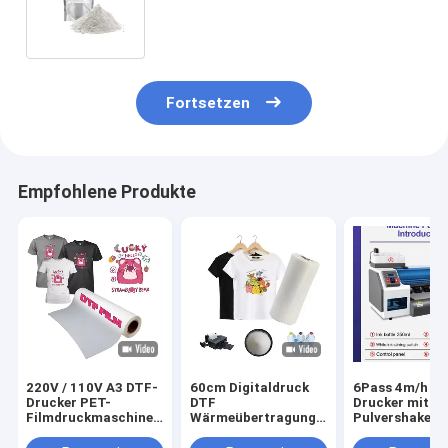
Klebstoff Heißschmelzweiß TPU
DTF-Pulver für DTF-Drucker
Fortsetzen
Empfohlene Produkte
220V / 110V A3 DTF-
60cm Digitaldruck
6Pass 4m/h D
Drucker PET-
DTF
Drucker mit
Filmdruckmaschine
Wärmeübertragung
Pulvershaker 
für T-Shirt-Transfer
PET Film DTF
Maintop 6.1
Drucker Film Männer
Software