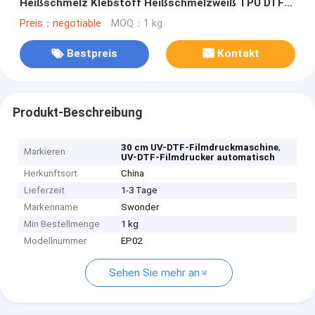
Heißschmelz Klebstoff Heißschmelzweiß TPU DTF-
Pulver für DTF-Drucker
Preis：negotiable
MOQ：1 kg
Bestpreis
Kontakt
Produkt-Beschreibung
,
30 cm UV-DTF-Filmdruckmaschine
Markieren
UV-DTF-Filmdrucker automatisch
Herkunftsort
China
Lieferzeit
1-3 Tage
Markenname
Swonder
Min Bestellmenge
1 kg
Modellnummer
EP02
Sehen Sie mehr an