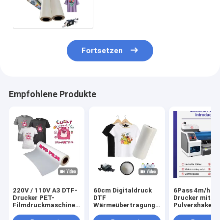
Drucke für T-Shirts
Fortsetzen
Empfohlene Produkte
220V / 110V A3 DTF-
60cm Digitaldruck
6Pass 4m/h D
Drucker PET-
DTF
Drucker mit
Filmdruckmaschine
Wärmeübertragung
Pulvershaker 
für T-Shirt-Transfer
PET Film DTF
Maintop 6.1
Drucker Film Männer
Software