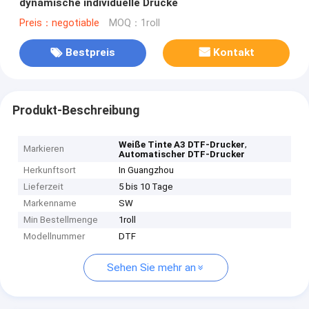
dynamische individuelle Drucke
Preis：negotiable
MOQ：1roll
Bestpreis
Kontakt
Produkt-Beschreibung
,
Weiße Tinte A3 DTF-Drucker
Markieren
Automatischer DTF-Drucker
Herkunftsort
In Guangzhou
Lieferzeit
5 bis 10 Tage
Markenname
SW
Min Bestellmenge
1roll
Modellnummer
DTF
Sehen Sie mehr an