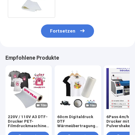
dynamische individuelle
Drucke
Fortsetzen
Empfohlene Produkte
220V / 110V A3 DTF-
60cm Digitaldruck
6Pass 4m/h D
Drucker PET-
DTF
Drucker mit
Filmdruckmaschine
Wärmeübertragung
Pulvershaker 
für T-Shirt-Transfer
PET Film DTF
Maintop 6.1
Drucker Film Männer
Software