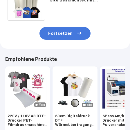
kundenspezifischer
Wärmeübertragung Dtf Pet Film
Fortsetzen
Empfohlene Produkte
220V / 110V A3 DTF-
60cm Digitaldruck
6Pass 4m/h D
Drucker PET-
DTF
Drucker mit
Filmdruckmaschine
Wärmeübertragung
Pulvershaker 
für T-Shirt-Transfer
PET Film DTF
Maintop 6.1