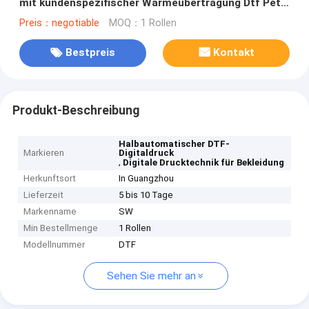
mit kundenspezifischer Wärmeübertragung Dtf Pet
Film
Preis：negotiable
MOQ：1 Rollen
Bestpreis
Kontakt
Produkt-Beschreibung
Halbautomatischer DTF-
Markieren
Digitaldruck
,
Digitale Drucktechnik für Bekleidung
Herkunftsort
In Guangzhou
Lieferzeit
5 bis 10 Tage
Markenname
SW
Min Bestellmenge
1 Rollen
Modellnummer
DTF
Sehen Sie mehr an