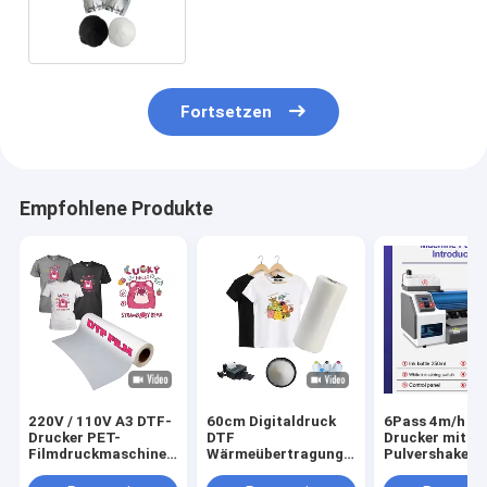
Druckköpfe mit CMYK-W-Tinte
Fortsetzen
Empfohlene Produkte
220V / 110V A3 DTF-
60cm Digitaldruck
6Pass 4m/h D
Drucker PET-
DTF
Drucker mit
Filmdruckmaschine
Wärmeübertragung
Pulvershaker 
für T-Shirt-Transfer
PET Film DTF
Maintop 6.1
Drucker Film Männer
Software