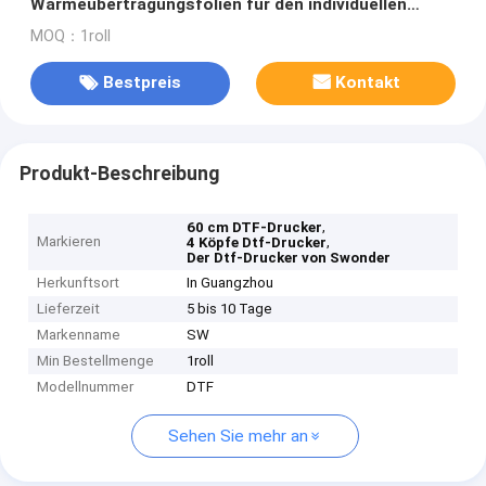
Wärmeübertragungsfolien für den individuellen
Druck
MOQ：1roll
Bestpreis
Kontakt
Produkt-Beschreibung
,
60 cm DTF-Drucker
Markieren
,
4 Köpfe Dtf-Drucker
Der Dtf-Drucker von Swonder
Herkunftsort
In Guangzhou
Lieferzeit
5 bis 10 Tage
Markenname
SW
Min Bestellmenge
1roll
Modellnummer
DTF
Sehen Sie mehr an