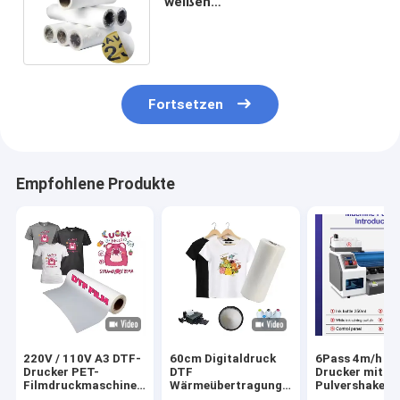
weißen
Wärmeübertragungsfolien für
den individuellen Druck
Fortsetzen
Empfohlene Produkte
220V / 110V A3 DTF-
60cm Digitaldruck
6Pass 4m/h D
Drucker PET-
DTF
Drucker mit
Filmdruckmaschine
Wärmeübertragung
Pulvershaker 
für T-Shirt-Transfer
PET Film DTF
Maintop 6.1