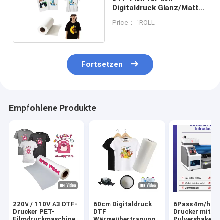
Digitaldruck Glanz/Matte
Kalt/Hot-Riss
Price： 1ROLL
Fortsetzen
Empfohlene Produkte
220V / 110V A3 DTF-
60cm Digitaldruck
6Pass 4m/h D
Drucker PET-
DTF
Drucker mit
Filmdruckmaschine
Wärmeübertragung
Pulvershaker 