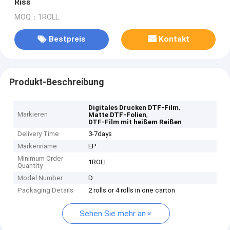
Riss
MOQ：1ROLL
Bestpreis
Kontakt
Produkt-Beschreibung
,
Digitales Drucken DTF-Film
Markieren
,
Matte DTF-Folien
DTF-Film mit heißem Reißen
Delivery Time
3-7days
Markenname
EP
Minimum Order
1ROLL
Quantity
Model Number
D
Packaging Details
2 rolls or 4 rolls in one carton
Sehen Sie mehr an