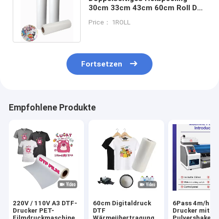
30cm 33cm 43cm 60cm Roll DTF
PET Film für den I3200 Dtf
Price： 1ROLL
Drucker
Fortsetzen
Empfohlene Produkte
220V / 110V A3 DTF-
60cm Digitaldruck
6Pass 4m/h D
Drucker PET-
DTF
Drucker mit
Filmdruckmaschine
Wärmeübertragung
Pulvershaker 