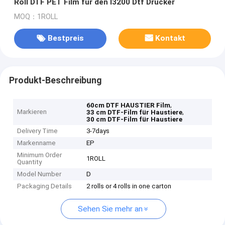
Roll DTF PET Film für den I3200 Dtf Drucker
MOQ：1ROLL
Bestpreis
Kontakt
Produkt-Beschreibung
,
60cm DTF HAUSTIER Film
Markieren
,
33 cm DTF-Film für Haustiere
30 cm DTF-Film für Haustiere
Delivery Time
3-7days
Markenname
EP
Minimum Order
1ROLL
Quantity
Model Number
D
Packaging Details
2 rolls or 4 rolls in one carton
Sehen Sie mehr an