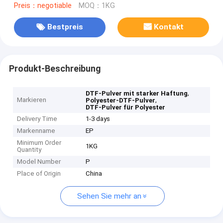
Preis：negotiable
MOQ：1KG
Bestpreis
Kontakt
Produkt-Beschreibung
,
DTF-Pulver mit starker Haftung
Markieren
,
Polyester-DTF-Pulver
DTF-Pulver für Polyester
Delivery Time
1-3 days
Markenname
EP
Minimum Order
1KG
Quantity
Model Number
P
Place of Origin
China
Sehen Sie mehr an