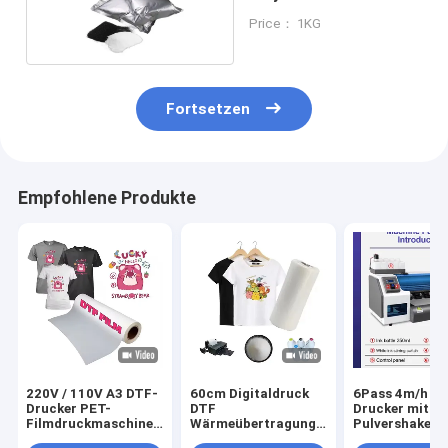
Haftung
Price： 1KG
Fortsetzen
Empfohlene Produkte
220V / 110V A3 DTF-
60cm Digitaldruck
6Pass 4m/h D
Drucker PET-
DTF
Drucker mit
Filmdruckmaschine
Wärmeübertragung
Pulvershaker 
für T-Shirt-Transfer
PET Film DTF
Maintop 6.1