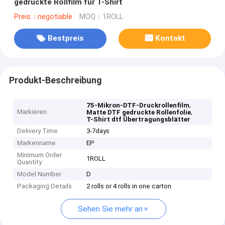
gedruckte Rollfilm für T-Shirt
Preis：negotiable
MOQ：1ROLL
Bestpreis
Kontakt
Produkt-Beschreibung
,
75-Mikron-DTF-Druckrollenfilm
Markieren
,
Matte DTF gedruckte Rollenfolie
T-Shirt dtf Übertragungsblätter
Delivery Time
3-7days
Markenname
EP
Minimum Order
1ROLL
Quantity
Model Number
D
Packaging Details
2 rolls or 4 rolls in one carton
Sehen Sie mehr an