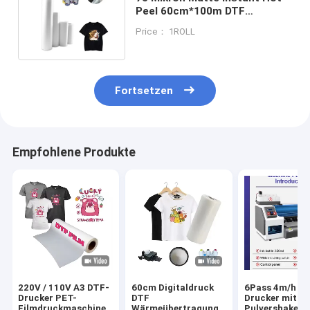
Peel 60cm*100m DTF
gedruckte Rollfilm für T-Shirt
Price： 1ROLL
Fortsetzen
Empfohlene Produkte
220V / 110V A3 DTF-
60cm Digitaldruck
6Pass 4m/h D
Drucker PET-
DTF
Drucker mit
Filmdruckmaschine
Wärmeübertragung
Pulvershaker 