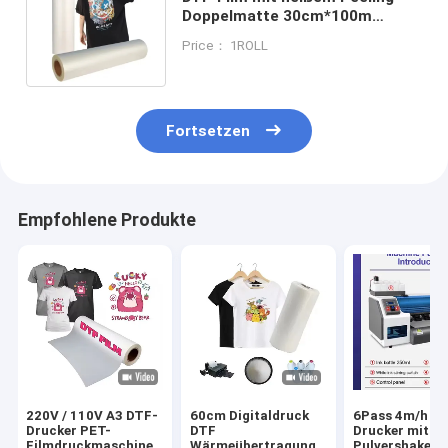
Doppelmatte 30cm*100m
Instant Peeling weißer
Price： 1ROLL
Tintendruckfilm
Fortsetzen
Empfohlene Produkte
220V / 110V A3 DTF-
60cm Digitaldruck
6Pass 4m/h D
Drucker PET-
DTF
Drucker mit
Filmdruckmaschine
Wärmeübertragung
Pulvershaker 