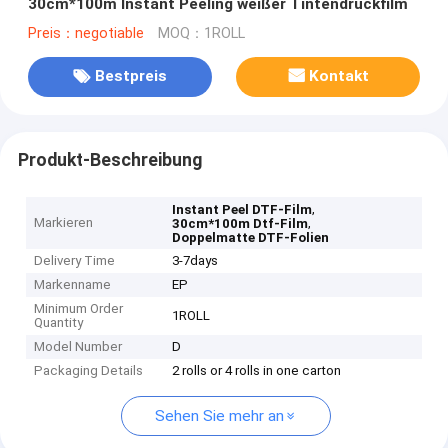
30cm*100m Instant Peeling weißer Tintendruckfilm
Preis：negotiable
MOQ：1ROLL
Bestpreis
Kontakt
Produkt-Beschreibung
,
Instant Peel DTF-Film
Markieren
,
30cm*100m Dtf-Film
Doppelmatte DTF-Folien
Delivery Time
3-7days
Markenname
EP
Minimum Order
1ROLL
Quantity
Model Number
D
Packaging Details
2 rolls or 4 rolls in one carton
Sehen Sie mehr an