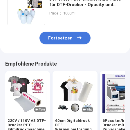
für DTF-Drucker - Opacity und
lang anhaltende Druckqualität
Price： 1000ml
Fortsetzen
Empfohlene Produkte
220V / 110V A3 DTF-
60cm Digitaldruck
6Pass 4m/h D
Drucker PET-
DTF
Drucker mit
Filmdruckmaschine
Wärmeübertragung
Pulvershaker 