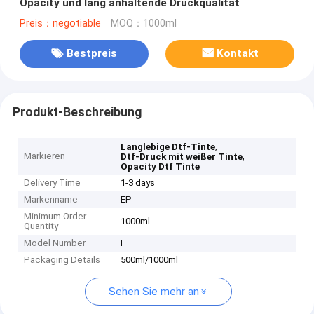
Opacity und lang anhaltende Druckqualität
Preis：negotiable
MOQ：1000ml
Bestpreis
Kontakt
Produkt-Beschreibung
,
Langlebige Dtf-Tinte
Markieren
,
Dtf-Druck mit weißer Tinte
Opacity Dtf Tinte
Delivery Time
1-3 days
Markenname
EP
Minimum Order
1000ml
Quantity
Model Number
I
Packaging Details
500ml/1000ml
Sehen Sie mehr an