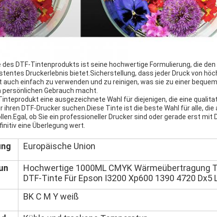
des DTF-Tintenprodukts ist seine hochwertige Formulierung, die den
tentes Druckerlebnis bietet.Sicherstellung, dass jeder Druck von höchs
t auch einfach zu verwenden und zu reinigen, was sie zu einer bequem
n persönlichen Gebrauch macht.
inteprodukt eine ausgezeichnete Wahl für diejenigen, die eine qualita
r ihren DTF-Drucker suchen.Diese Tinte ist die beste Wahl für alle, d
en.Egal, ob Sie ein professioneller Drucker sind oder gerade erst mit
initiv eine Überlegung wert.
ung
Europäische Union
un
Hochwertige 1000ML CMYK Wärmeübertragung Te
DTF-Tinte Für Epson I3200 Xp600 1390 4720 Dx5 
BK C M Y weiß