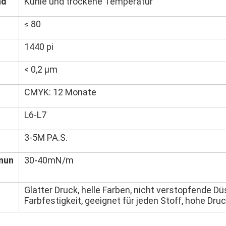
nd
Kühle und trockene Temperatur
≤ 80
1440 pi
< 0,2 μm
CMYK: 12 Monate
L6-L7
3-5M PA.S.
nun
30-40mN/m
Glatter Druck, helle Farben, nicht verstopfende Dü
Farbfestigkeit, geeignet für jeden Stoff, hohe Dru