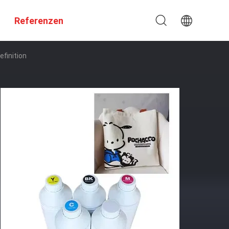
Referenzen
efinition