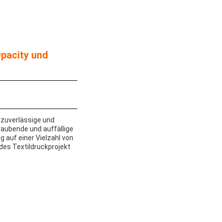
Opacity und
 zuverlässige und
raubende und auffällige
 auf einer Vielzahl von
edes Textildruckprojekt