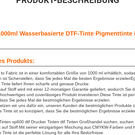
PRODUKT-BESCHREIBUNG
000ml Wasserbasierte DTF-Tinte Pigmenttinte
es Produkts:
to Fabric ist in einer komfortablen Größe von 1000 ml erhältlich, sodas
ist.Sicherstellen, dass Sie jedes Mal die besten Ergebnisse erzielenEg
 Tinte liefert Ihnen scharfe und genaue Drucke.
auf Stoff wird mit einer 12-monatigen Garantie geliefert, wodurch Sie 
v hochwertiges und zuverlässiges Produkt investieren.Diese Tinte ist per
ass Sie jedes Mal die bestmöglichen Ergebnisse erzielen.
etzen wir uns dafür ein, unseren Kunden die bestmöglichen Produkte 
 Tinte ist so konzipiert, dass Sie die bestmöglichen Ergebnisse erziele
Tinten xp600 dtf Drucker Tinten dtf Tinten Großhandel suchen, suchen S
t auf Stoff.Mit seiner einzigartigen Mischung aus CMYKW-Farben und 
Tinte ist die perfekte Lösung für alle Ihre Bedürfnisse.