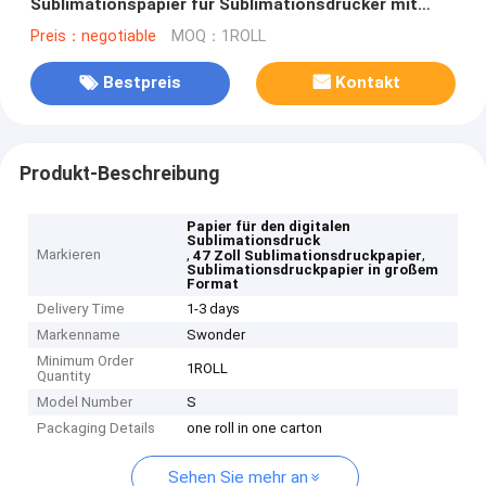
Sublimationspapier für Sublimationsdrucker mit
großem Format
Preis：negotiable
MOQ：1ROLL
Bestpreis
Kontakt
Produkt-Beschreibung
Papier für den digitalen
Sublimationsdruck
Markieren
,
,
47 Zoll Sublimationsdruckpapier
Sublimationsdruckpapier in großem
Format
Delivery Time
1-3 days
Markenname
Swonder
Minimum Order
1ROLL
Quantity
Model Number
S
Packaging Details
one roll in one carton
Sehen Sie mehr an