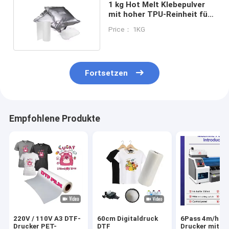
1 kg Hot Melt Klebepulver
mit hoher TPU-Reinheit für
den Dtf-Druck
Price： 1KG
Fortsetzen
Empfohlene Produkte
220V / 110V A3 DTF-
60cm Digitaldruck
6Pass 4m/h D
Drucker PET-
DTF
Drucker mit