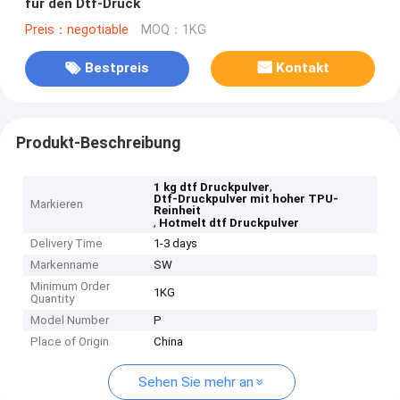
für den Dtf-Druck
Preis：negotiable
MOQ：1KG
Bestpreis
Kontakt
Produkt-Beschreibung
,
1 kg dtf Druckpulver
Dtf-Druckpulver mit hoher TPU-
Markieren
Reinheit
,
Hotmelt dtf Druckpulver
Delivery Time
1-3 days
Markenname
SW
Minimum Order
1KG
Quantity
Model Number
P
Place of Origin
China
Sehen Sie mehr an