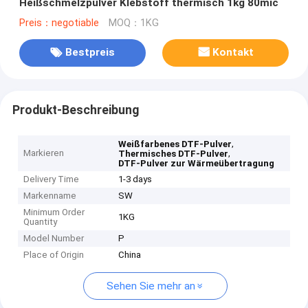
Heißschmelzpulver Klebstoff thermisch 1kg 80mic
Preis：negotiable
MOQ：1KG
Bestpreis
Kontakt
Produkt-Beschreibung
,
Weißfarbenes DTF-Pulver
Markieren
,
Thermisches DTF-Pulver
DTF-Pulver zur Wärmeübertragung
Delivery Time
1-3 days
Markenname
SW
Minimum Order
1KG
Quantity
Model Number
P
Place of Origin
China
Sehen Sie mehr an