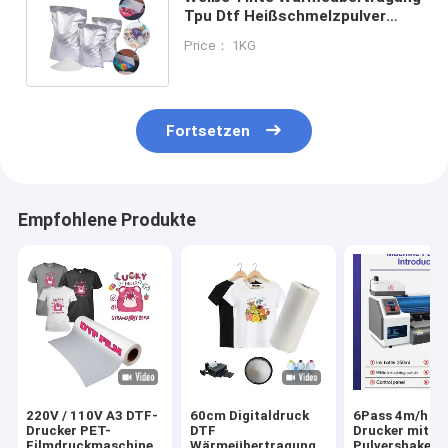
Tpu Dtf Heißschmelzpulver
Klebstoff thermisch 1kg 80mic
Price： 1KG
Fortsetzen
Empfohlene Produkte
220V / 110V A3 DTF-
60cm Digitaldruck
6Pass 4m/h D
Drucker PET-
DTF
Drucker mit
Filmdruckmaschine
Wärmeübertragung
Pulvershaker 