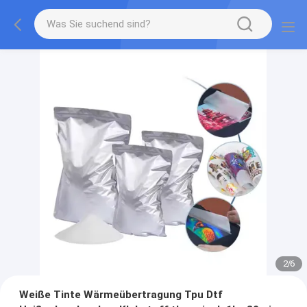
2
/
6
Weiße Tinte Wärmeübertragung Tpu Dtf