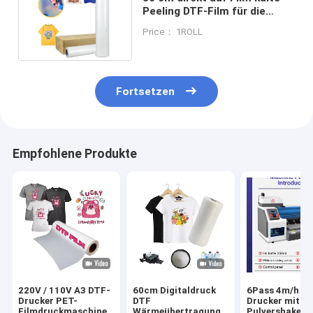
Peeling DTF-Film für die
digitale Druckleistung
Price： 1ROLL
Fortsetzen
Empfohlene Produkte
220V / 110V A3 DTF-
60cm Digitaldruck
6Pass 4m/h D
Drucker PET-
DTF
Drucker mit
Filmdruckmaschine
Wärmeübertragung
Pulvershaker 