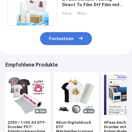
Direct To Film Dtf Film mit
75 Mikronen Dicke
Price： 1ROLL
Fortsetzen
Empfohlene Produkte
220V / 110V A3 DTF-
60cm Digitaldruck
6Pass 4m/h D
Drucker PET-
DTF
Drucker mit
Filmdruckmaschine
Wärmeübertragung
Pulvershaker 