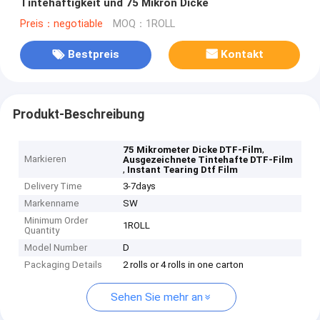
Tintehaftigkeit und 75 Mikron Dicke
Preis：negotiable
MOQ：1ROLL
Bestpreis
Kontakt
Produkt-Beschreibung
,
75 Mikrometer Dicke DTF-Film
Markieren
Ausgezeichnete Tintehafte DTF-Film
,
Instant Tearing Dtf Film
Delivery Time
3-7days
Markenname
SW
Minimum Order
1ROLL
Quantity
Model Number
D
Packaging Details
2 rolls or 4 rolls in one carton
Sehen Sie mehr an