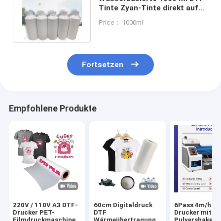
Tinte Zyan-Tinte direkt auf
Film mit langfristiger
Price： 1000ml
Haltbarkeit
Fortsetzen
Empfohlene Produkte
220V / 110V A3 DTF-
60cm Digitaldruck
6Pass 4m/h D
Drucker PET-
DTF
Drucker mit
Filmdruckmaschine
Wärmeübertragung
Pulvershaker 