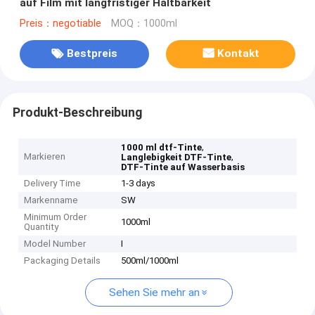
auf Film mit langfristiger Haltbarkeit
Preis：negotiable
MOQ：1000ml
Bestpreis
Kontakt
Produkt-Beschreibung
,
1000 ml dtf-Tinte
Markieren
,
Langlebigkeit DTF-Tinte
DTF-Tinte auf Wasserbasis
Delivery Time
1-3 days
Markenname
SW
Minimum Order
1000ml
Quantity
Model Number
I
Packaging Details
500ml/1000ml
Sehen Sie mehr an