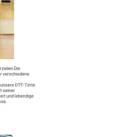
rzielen.Die
ür verschiedene
n, unsere DTF-Tinte
t seiner
eit und lebendige
sse.