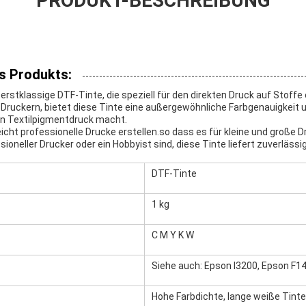
PRODUKT-BESCHREIBUNG
s Produkts:
erstklassige DTF-Tinte, die speziell für den direkten Druck auf Stoffe
-Druckern, bietet diese Tinte eine außergewöhnliche Farbgenauigkeit u
en Textilpigmentdruck macht.
eicht professionelle Drucke erstellen.so dass es für kleine und große 
ssioneller Drucker oder ein Hobbyist sind, diese Tinte liefert zuverläss
DTF-Tinte
1 kg
C M Y K W
Siehe auch: Epson I3200, Epson F1
Hohe Farbdichte, lange weiße Tinte