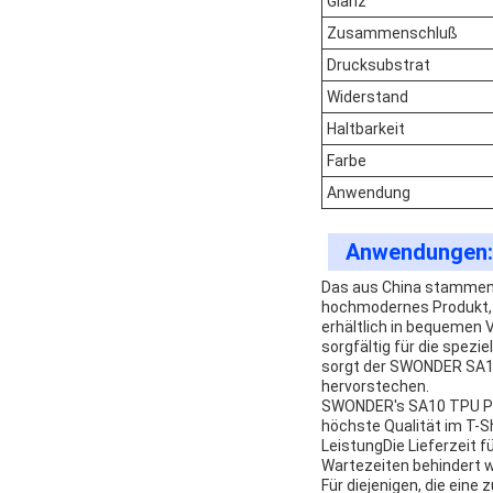
Glanz
Zusammenschluß
Drucksubstrat
Widerstand
Haltbarkeit
Farbe
Anwendung
Anwendungen:
Das aus China stammend
hochmodernes Produkt, 
erhältlich in bequemen 
sorgfältig für die spez
sorgt der SWONDER SA10 
hervorstechen.
SWONDER's SA10 TPU Pol
höchste Qualität im T-Sh
LeistungDie Lieferzeit f
Wartezeiten behindert 
Für diejenigen, die eine