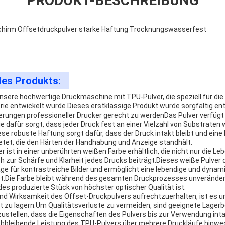
PRODUKT-BESCHREIBUNG
chirm Offsetdruckpulver starke Haftung Trocknungswasserfest
des Produkts:
unsere hochwertige Druckmaschine mit TPU-Pulver, die speziell für die
e entwickelt wurde.Dieses erstklassige Produkt wurde sorgfältig en
rungen professioneller Drucker gerecht zu werdenDas Pulver verfügt 
 dafür sorgt, dass jeder Druck fest an einer Vielzahl von Substraten 
e robuste Haftung sorgt dafür, dass der Druck intakt bleibt und eine 
ietet, die den Härten der Handhabung und Anzeige standhält.
 ist in einer unberührten weißen Farbe erhältlich, die nicht nur die Le
 zur Schärfe und Klarheit jedes Drucks beiträgt.Dieses weiße Pulver d
e für kontrastreiche Bilder und ermöglicht eine lebendige und dynamis
tet.Die Farbe bleibt während des gesamten Druckprozesses unverändert
des produzierte Stück von höchster optischer Qualität ist.
nd Wirksamkeit des Offset-Druckpulvers aufrechtzuerhalten, ist es un
t zu lagern.Um Qualitätsverluste zu vermeiden, sind geeignete Lage
zustellen, dass die Eigenschaften des Pulvers bis zur Verwendung inta
ichbleibende Leistung des TPU-Pulvers über mehrere Druckläufe hinwe