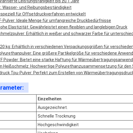
rantierte Leistungsfähigkeit bis zu 1 Jahr
t: Wasser- und Reibungsbeständigkeit
peziell für Offsetdruckverfahren entwickelt
-Pulver: Ideale Menge für umfangreiche Druckbedürfnisse
he Elastizität: Gewährleistet einen flexiblen und langlebigen Druck
melzpulver: Erhältlich in weißer und schwarzer Farbe für unterschied
 20 kg: Erhältlich in verschiedenen Verpackungsgrößen für verschied
lyurethanpulver: Eine größere Partikelgröße für verschiedene Anwe
TF Powder: Bietet eine starke Haftung für Wärmeübertragungsanwen
an Heißschmelz: Hochwertige Polyurethanzusammensetzung für den 
uck Tpu-Pulver: Perfekt zum Erstellen von Wärmeübertragungsdruc
rameter:
Einzelheiten
Ausgezeichnet.
Schnelle Trocknung
Hochgeschwindigkeit