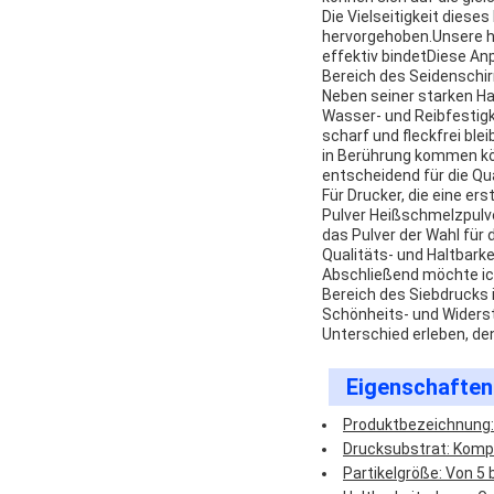
Die Vielseitigkeit diese
hervorgehoben.Unsere ho
effektiv bindetDiese An
Bereich des Seidenschi
Neben seiner starken Ha
Wasser- und Reibfestigk
scharf und fleckfrei ble
in Berührung kommen kö
entscheidend für die Qu
Für Drucker, die eine 
Pulver Heißschmelzpulve
das Pulver der Wahl für 
Qualitäts- und Haltbarke
Abschließend möchte ich
Bereich des Siebdrucks i
Schönheits- und Widers
Unterschied erleben, den
Eigenschaften
Produktbezeichnung:
Drucksubstrat: Kompa
Partikelgröße: Von 5 