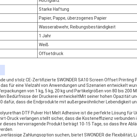
Hochglanz
Starke Haftung
Papier, Pappe, überzogenes Papier
Wasserabwehr, Reibungsbeständigkeit
1 Jahr
Weiß
Offsetdruck
e und stolz CE-Zertifizierte SWONDER SA10 Screen Offset Printing P
das für eine Vielzahl von Anwendungen und Szenarien entwickelt wur
Verpackungen von 1 kg, 5 kg, 20 kg und Partikelgrößen von 80 bis 200 
iellen Bedürfnisse der Druckerei entwickeltMit seiner hohen Opazität 
dafür, dass die Endprodukte mit außergewöhnlicher Lebendigkeit und
yurethan DTF Pulver Hot Melt Adhesive ist die perfekte Lösung für 
irt-Druck verlangen.stellt sicher, dass die Kosteneffizienz verbunden 
ür dieses hervorragende Produkt beträgt 10-15 Tage, so dass Ihre Ablä
werden.
 zuverlässige Zahlungsoption suchen, bietet SWONDER die Flexibilität, 