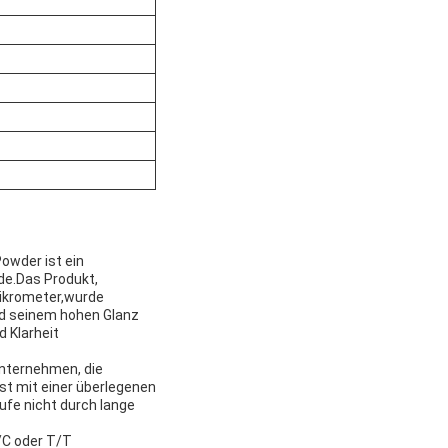
owder ist ein
de.Das Produkt,
Mikrometer,wurde
und seinem hohen Glanz
 Klarheit
Unternehmen, die
ist mit einer überlegenen
ufe nicht durch lange
L/C oder T/T