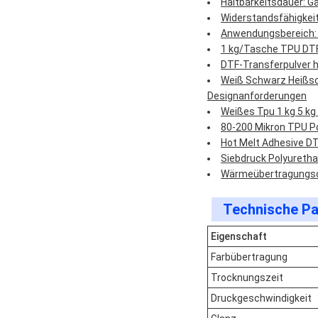
Haltbarkeitsdauer: Ga
Widerstandsfähigkei
Anwendungsbereich: s
1 kg/Tasche TPU DTF
DTF-Transferpulver ho
Weiß Schwarz Heißsch
Designanforderungen
Weißes Tpu 1 kg 5 kg
80-200 Mikron TPU Po
Hot Melt Adhesive D
Siebdruck Polyureth
Wärmeübertragungsdr
Technische Pa
Eigenschaft
Farbübertragung
Trocknungszeit
Druckgeschwindigkeit