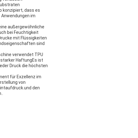
ksubstraten
 konzipiert, dass es
von Anwendungen im
 eine außergewöhnliche
ch bei Feuchtigkeit
Drucke mit Flüssigkeiten
ndseigenschaften sind
aschine verwendet TPU
starker HaftungEs ist
 jeder Druck die höchsten
ent für Exzellenz im
Erstellung von
intaufdruck.und den
..