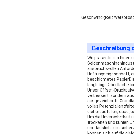
Geschwindigkeit Weißbilds
Beschreibung 
Wir präsentieren Ihnen 
Seidenmaschinenindustri
anspruchsvollen Anforde
Haftungseigenschaft, die
beschichtetes PapierDies
langlebige Oberfläche b
Unser Offset-Druckpulver
verbessert, sondern auch
ausgezeichnete Grundlag
volles Potenzial entfal
sicherzustellen, dass je
Um die Unversehrtheit u
trockenen und kühlen Or
unerlässlich., um sicher
können sich auf die gle