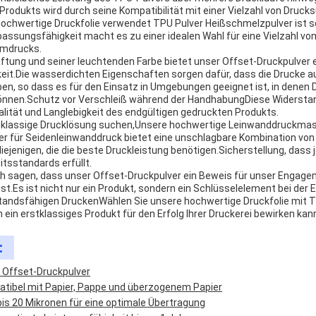
s Produkts wird durch seine Kompatibilität mit einer Vielzahl von Druc
chwertige Druckfolie verwendet TPU Pulver Heißschmelzpulver ist so
passungsfähigkeit macht es zu einer idealen Wahl für eine Vielzahl 
rmdrucks.
ftung und seiner leuchtenden Farbe bietet unser Offset-Druckpulver
eit.Die wasserdichten Eigenschaften sorgen dafür, dass die Drucke au
iben, so dass es für den Einsatz in Umgebungen geeignet ist, in denen 
nnen.Schutz vor Verschleiß während der HandhabungDiese Widersta
alität und Langlebigkeit des endgültigen gedruckten Produkts.
erstklassige Drucklösung suchen,Unsere hochwertige Leinwanddruckm
r für Seidenleinwanddruck bietet eine unschlagbare Kombination von 
diejenigen, die die beste Druckleistung benötigen.Sicherstellung, dass
itsstandards erfüllt.
 sagen, dass unser Offset-Druckpulver ein Beweis für unser Engagem
st.Es ist nicht nur ein Produkt, sondern ein Schlüsselelement bei der 
tandsfähigen DruckenWählen Sie unsere hochwertige Druckfolie mit T
 ein erstklassiges Produkt für den Erfolg Ihrer Druckerei bewirken kann
:
 Offset-Druckpulver
tibel mit Papier, Pappe und überzogenem Papier
bis 20 Mikronen für eine optimale Übertragung