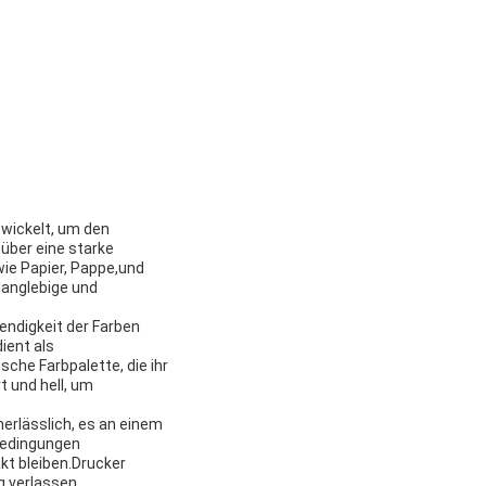
twickelt, um den
über eine starke
wie Papier, Pappe,und
langlebige und
bendigkeit der Farben
ient als
che Farbpalette, die ihr
 und hell, um
erlässlich, es an einem
rbedingungen
kt bleiben.Drucker
g verlassen.