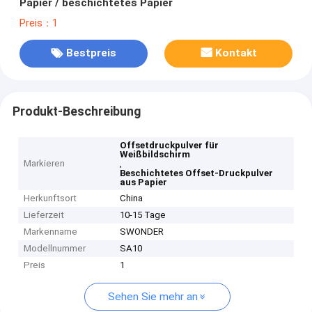
Papier / beschichtetes Papier
Preis：1
Bestpreis
Kontakt
Produkt-Beschreibung
Offsetdruckpulver für
Weißbildschirm
Markieren
,
Beschichtetes Offset-Druckpulver
aus Papier
Herkunftsort
China
Lieferzeit
10-15 Tage
Markenname
SWONDER
Modellnummer
SA10
Preis
1
Sehen Sie mehr an