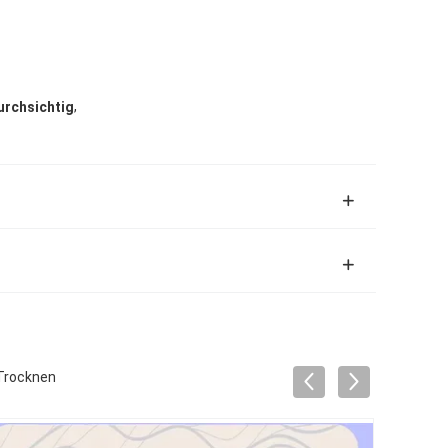
,
urchsichtig
 Trocknen